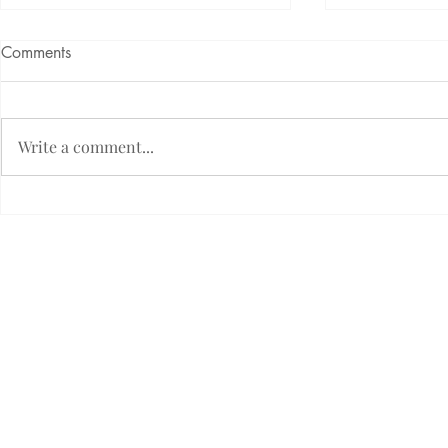
Comments
Write a comment...
TERASA BANGKIRAI
TERASA M
Etický kódex firmy Fimlux