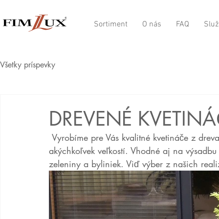
Sortiment
O nás
FAQ
Služ
Všetky príspevky
DREVENÉ KVETINÁ
 Vyrobíme pre Vás kvalitné kvetináče z dreva. Krásny dizajn, veľký výber drevín a v podstate 
akýchkoľvek veľkostí. Vhodné aj na výsadbu 
zeleniny a byliniek. Viď výber z našich reali