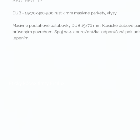
SKU: REAL12
DUB - 15x70x420-500 rustik mm masívne parkety, vlysy
Masívne podlahové palubovky DUB 15x70 mm. Klasické dubové pa
brúseným povrchom, Spoj na 4 x pero/drážka, odporúčaná poklád
lepením.
Etický kódex firmy Fimlux