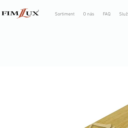
Sortiment
O nás
FAQ
Služ