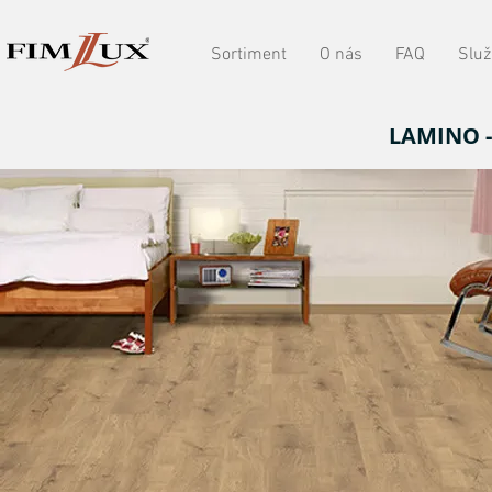
Sortiment
O nás
FAQ
Služ
LAMINO 