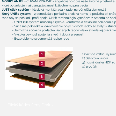
MODRÝ ANJEL
- CHRÁNI ZDRAVIE - angažovanosť pre naše životné prostredie. P
ktoré potvrdzuje, našu angažovanosť k životnému prostrediu.
JUST click systém
– klasická montáž rada k rade, náročnejšia demontáž
Nový UNIfit systém
- zjednodušuje pokládku a vďaka nemu je podlaha pri chôdz
toho aby sa poškodil profil spoja. UNIfit terchnológia vychádza z patentu od spol
- UNIfit klik-systém umožňuje rýchle, komfortné a flexibilné pokladanie 
- Súčasná pokládka a vyrovnávanie prvých dvoch radov so stálym strie
- Je možná súčasná pokládka viacerých radov vďaka striedavej práci n
- Vysoká pevnosť spojenia a veľmi dobrá presnosť
- Bezproblémová demontáž rad po rade
1.) vrchná vrstva, vysok
2.) dekórová vrstva
3.) nosná doska HDF so
4.) protiťah
Etický kódex firmy Fimlux