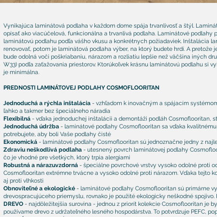
Vynikajúca laminátová podlaha v každom dome spája trvanlivosť a štýl.
Laminát
opísať ako viacúčelová, funkcionálna a trvanlivá podlaha. Laminátové podlahy
laminátovú podlahu podľa vášho vkusu a konkrétnych požiadaviek. Inštalácia la
renovovať, potom je laminátová podlaha výber, na ktorý budete hrdí. A pretože j
bude odolná voči poškriabaniu, nárazom a rozliatiu lepšie než väčšina iných 
W33) podľa zaťažovania priestorov. Ktorúkoľvek krásnu laminátovú podlahu si 
je minimálna.
PREDNOSTI LAMINÁTOVEJ PODLAHY COSMOFLOORITAN
Jednoduchá a rýchla inštalácia
- vzhľadom k inovačným a spájacím systémom mo
ľahko a takmer bez špeciálneho náradia
Flexibilná
- vďaka jednoduchej inštalácii a demontáži podláh Cosmoflooritan, ste
Jednoduchá údržba
- laminátové podlahy Cosmoflooritan sa vďaka kvalitnému p
potrebujete, aby boli Vaše podlahy čisté
Ekonomická
- laminátové podlahy Cosmoflooritan sú jednoznačne jedny z najle
Zdraviu neškodlivá podlaha
- utesnený povrch laminátovej podlahy Cosmofloori
čo je vhodné pre všetkých, ktorý trpia alergiami
Robustná a nárazuvzdorná
- špeciálne povrchové vrstvy vysoko odolné proti o
Cosmoflooritan extrémne trvácne a vysoko odolné proti nárazom. Vďaka tejto kom
aj proti vlhkosti
Obnoviteľné a ekologické
- laminátové podlahy Cosmoflooritan sú primárne vy
drevospracujúceho priemyslu, rovnako je použité ekologicky neškodné spojivo. 
DREVO
- najdôležitejšia surovina - jednou z priorít kolekcie Cosmoflooritan j
používame drevo z udržateľného lesného hospodárstva. To potvrdzuje PEFC, po