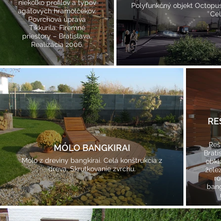
niekoľko profilov a typov
Polyfunkčný objekt Octopus,
agátových hramolčekov.
Cel
Povrchová úprava
Tikkurila. Firemné
priestory – Bratislava.
Realizácia 2006.
RE
Reš
MÓLO BANGKIRAI
Brati
Mólo z dreviny bangkirai. Celá konštrukcia z
obkl
dreva. Skrutkovanie zvrchu.
žele
ro
bang