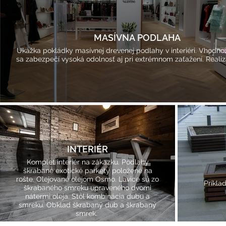
MASÍVNA PODLAHA
Ukážka pokládky masívnej drevenej podlahy v interiéri. Vhodn
sa zabezpečí vysoká odolnosť aj pri extrémnom zaťažení. Realiz
INTERIÉR
Komplet interiér na zákazku. Podlahy
škrabané exotické parkety položené na
rošte. Olejované olejom Osmo. Lavice sú zo
Príkla
škrabaného smreku upraveného dvomi
nátermi oleja. Stôl kombinácia dubu a
smreku. Obklad škrabaný dub a škrabaný
smrek.