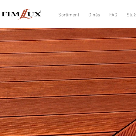
Sortiment
O nás
FAQ
Služ