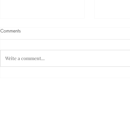
Comments
Write a comment...
TERASA BANGKIRAI
TERASA M
Etický kódex firmy Fimlux