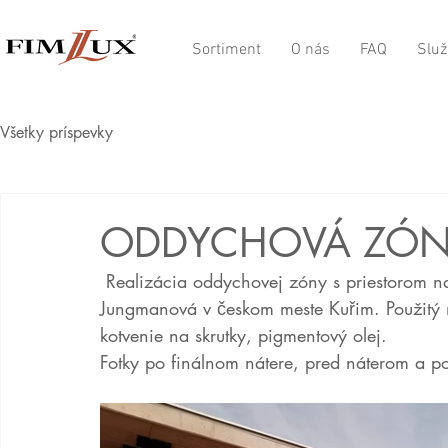
Sortiment
O nás
FAQ
Služ
Všetky príspevky
ODDYCHOVÁ ZÓNA
 Realizácia oddychovej zóny s priestorom na odkladanie bicyklov, pri základnej škole 
Jungmanová v českom meste Kuřim. Použitý m
kotvenie na skrutky, pigmentový olej.
Fotky po finálnom nátere, pred náterom a po