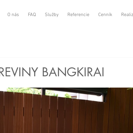
O nás
FAQ
Služby
Referencie
Cenník
Reali
DREVINY BANGKIRAI