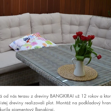
á od nás terasu z dreviny BANGKIRAI už 12 rokov a ktor
istej dreviny realizovali plot. Montáž na podkladový hran
kkurila pigmentový Bangkirai. 