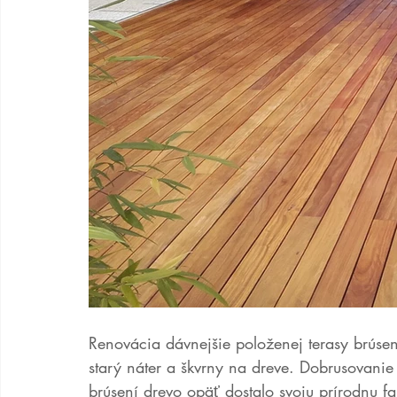
Renovácia dávnejšie položenej terasy brúsen
starý náter a škvrny na dreve. Dobrusovanie
brúsení drevo opäť dostalo svoju prírodnu fa