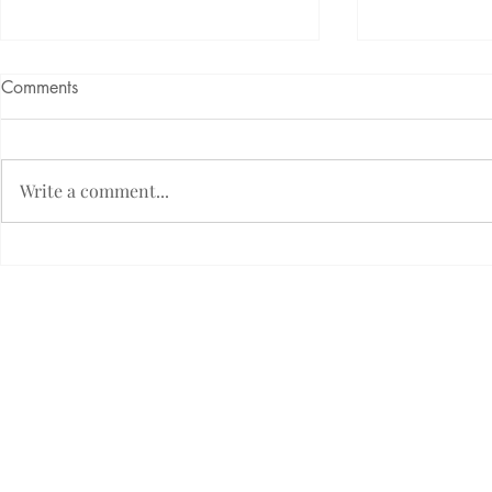
Comments
Write a comment...
TERASA BANGKIRAI
TERASA M
Etický kódex firmy Fimlux