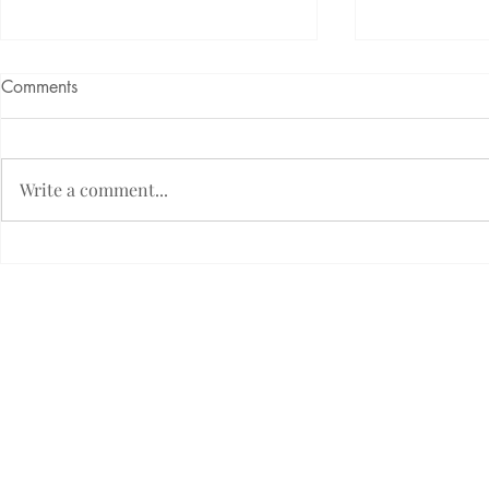
Comments
Write a comment...
TERASA BANGKIRAI
TERASA M
Etický kódex firmy Fimlux