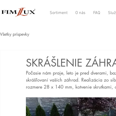
Sortiment
O nás
FAQ
Služ
Všetky príspevky
SKRÁŠLENIE ZÁHR
Počasie nám praje, leto je pred dverami, b
skrášľovaní vaších záhrad. Realizácia zo si
rozmere 28 x 140 mm, kotvenie skrutkami, ol