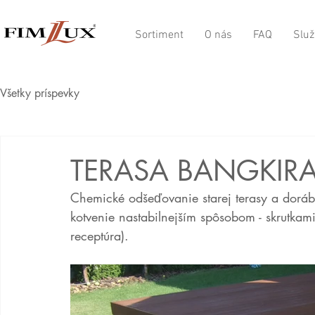
Sortiment
O nás
FAQ
Služ
Všetky príspevky
TERASA BANGKIRA
Chemické odšeďovanie starej terasy a dorá
kotvenie nastabilnejším spôsobom - skrutkami
receptúra).