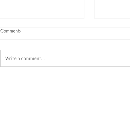
Comments
Write a comment...
TERASA BANGKIRAI
TERASA M
Etický kódex firmy Fimlux