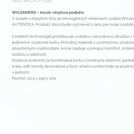
SKU: WICAUT-126
WICANDERS – korok–vinylová podlaha
V súlade s dopytom trhu po ekologických riešeniach uvádza Wicand
AUTENTICA. Produkt, ktorý bude vyčnievať z radu pre svoje osobité
Corktech technológia predstavuje unikátnu viacvrstvovú štruktúru, 
jedinečné vlastnosti korku. Prírodný materiál s výnimočnou izoláci
absorbčnými vlastnosťami, korok zaisťuje vynikajúci komfort, znížen
izoláciu a odolnosť.
Kolekcia Authentic je kombinácia korku s módnymi dekórmi, podla
krásu with trendy decoratives a floor where comfort kde sa snúbi k
v jednom.
Rozmer: 10,5 x 295 x 905
Etický kódex firmy Fimlux