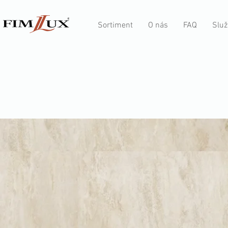
Sortiment
O nás
FAQ
Služ