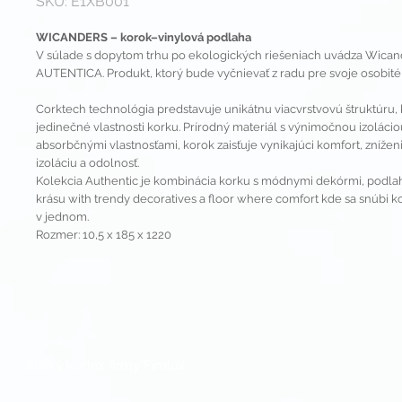
SKU: E1XB001
WICANDERS – korok–vinylová podlaha
V súlade s dopytom trhu po ekologických riešeniach uvádza Wicand
AUTENTICA. Produkt, ktorý bude vyčnievať z radu pre svoje osobité
Corktech technológia predstavuje unikátnu viacvrstvovú štruktúru, 
jedinečné vlastnosti korku. Prírodný materiál s výnimočnou izoláci
absorbčnými vlastnosťami, korok zaisťuje vynikajúci komfort, znížen
izoláciu a odolnosť.
Kolekcia Authentic je kombinácia korku s módnymi dekórmi, podla
krásu with trendy decoratives a floor where comfort kde sa snúbi k
v jednom.
Rozmer: 10,5 x 185 x 1220
Etický kódex firmy Fimlux