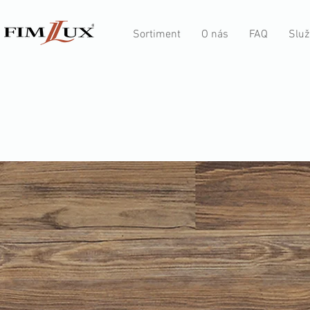
Sortiment
O nás
FAQ
Služ