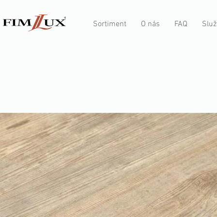
Sortiment
O nás
FAQ
Služ