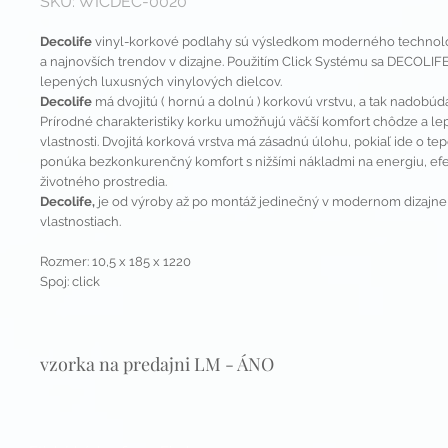
SKU: WICDEC-0020
Decolife
vinyl-korkové podlahy sú výsledkom moderného techno
a najnovších trendov v dizajne. Použitím Click Systému sa DECOLIFE 
lepených luxusných vinylových dielcov.
Decolife
má dvojitú ( hornú a dolnú ) korkovú vrstvu, a tak nadobúda
Prírodné charakteristiky korku umožňujú väčší komfort chôdze a lep
vlastnosti. Dvojitá korková vrstva má zásadnú úlohu, pokiaľ ide o tep
ponúka bezkonkurenčný komfort s nižšími nákladmi na energiu, efek
životného prostredia.
Decolife,
je od výroby až po montáž jedinečný v modernom dizajne 
vlastnostiach.
Rozmer: 10,5 x 185 x 1220
Spoj: click
vzorka na predajni LM - ÁNO