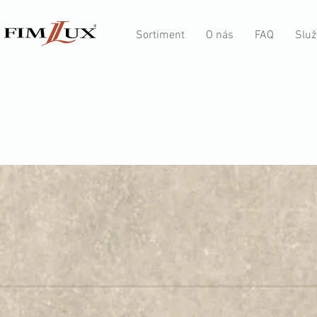
Sortiment
O nás
FAQ
Služ