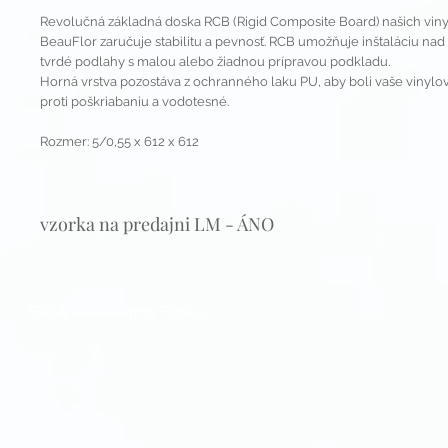
Revolučná základná doska RCB (Rigid Composite Board) našich vin
BeauFlor zaručuje stabilitu a pevnosť. RCB umožňuje inštaláciu nad
tvrdé podlahy s malou alebo žiadnou prípravou podkladu.
Horná vrstva pozostáva z ochranného laku PU, aby boli vaše vinyl
proti poškriabaniu a vodotesné.
Rozmer: 5/0,55 x 612 x 612
vzorka na predajni LM - ÁNO
Etický kódex firmy Fimlux