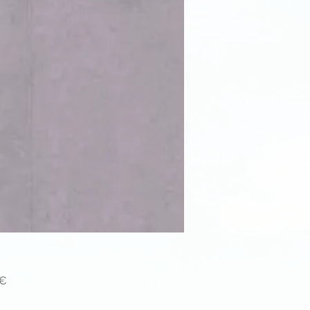
Price
 €