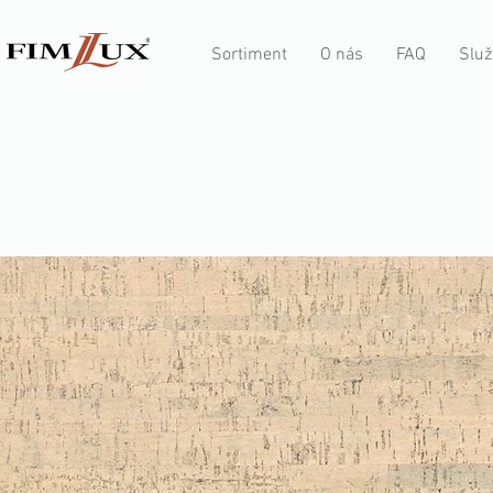
Sortiment
O nás
FAQ
Služ