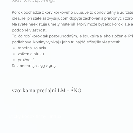
SKU: WICG4C-0090
Korok pochádza z kôry korkového duba. Je to obnoviteľný a udržateľ
ideálne, pri stále sa zvyšujúcom dopyte zachovania prírodných zdro
Na svete neexistuje umelý materiál, ktorý môže byť ako korok, ale a
podobné vlastnosti.
To, čo robí korok tak pozoruhodným, je štruktúra a jeho zloženie. Pri
podlahovej krytiny vynikajú jeho tri najdôležitejšie vlastnosti:
tepelná izolácia
zníženie hluku
pružnosť
Rozmer: 10,5 x 293 x 905
vzorka na predajni LM - ÁNO
Etický kódex firmy Fimlux