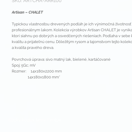
SKU: ARTCHA-ARR100
Artisan – CHALET
Typickou vlastnosťou drevených podláh je ich výnimočná životno
profesionálnym lakom. Kolekcia výrobkov Artisan CHALET je vynika
ktorí siahnu po dobrých a osvedčených riešeniach. Podlaha v sebe 
kvalitu a prijateľnú cenu. Dôležitým rysom a tajomstvom tejto kolekc
a kvalita pravého dreva.
Povrchová úprava: sivo matný lak, bielené, kartáčované
Spoj: 5Gc; mV
Rozmer: 14x180x2200 mm
14x180x1800 mm*
Etický kódex firmy Fimlux