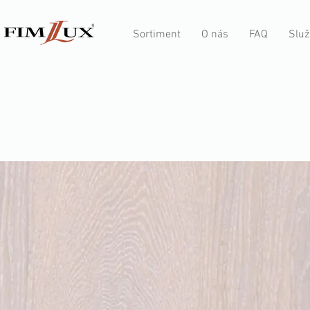
Sortiment
O nás
FAQ
Služ