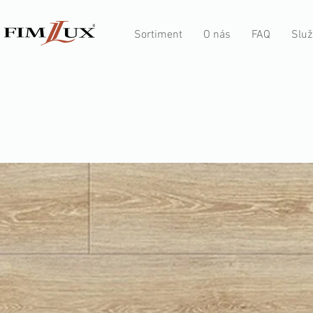
Sortiment
O nás
FAQ
Služ