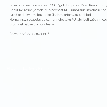
Revolučná základná doska RCB (Rigid Composite Board) našich vin
BeauFlor zaručuje stabilitu a pevnosť. RCB umožňuje inštaláciu nad
tvrdé podlahy s malou alebo žiadnou prípravou podkladu.
Horná vrstva pozostáva z ochranného laku PU, aby boli vaše vinyl
proti poškriabaniu a vodotesné.
Rozmer: 5/0,55 x 204 x 1326
Etický kódex firmy Fimlux