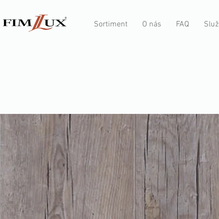
Sortiment
O nás
FAQ
Služ