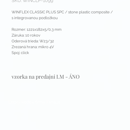
SKU: WINCLP-1099
WINFLEX CLASSIC PLUS SPC / stone plastic composite /
s integrovanou podložkou
Rozmer: 1221x182x5/0,3 mm
Záruka: 10 rokov
Oderová trieda: W23/32
Zrezaná hrana: mikro 4V
Spoj: click
vzorka na predajni LM - ÁNO
Etický kódex firmy Fimlux