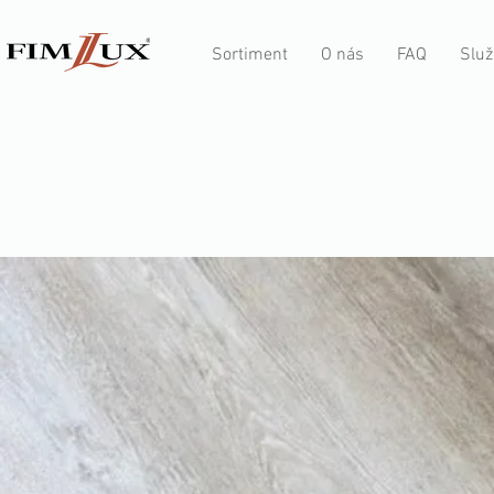
Sortiment
O nás
FAQ
Služ