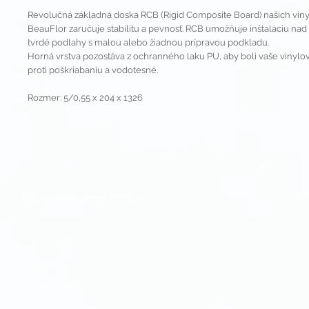
Revolučná základná doska RCB (Rigid Composite Board) našich vin
BeauFlor zaručuje stabilitu a pevnosť. RCB umožňuje inštaláciu nad
tvrdé podlahy s malou alebo žiadnou prípravou podkladu.
Horná vrstva pozostáva z ochranného laku PU, aby boli vaše vinyl
proti poškriabaniu a vodotesné.
Rozmer: 5/0,55 x 204 x 1326
Etický kódex firmy Fimlux