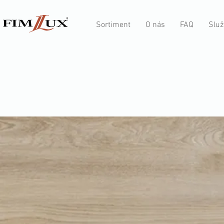
Sortiment
O nás
FAQ
Služ