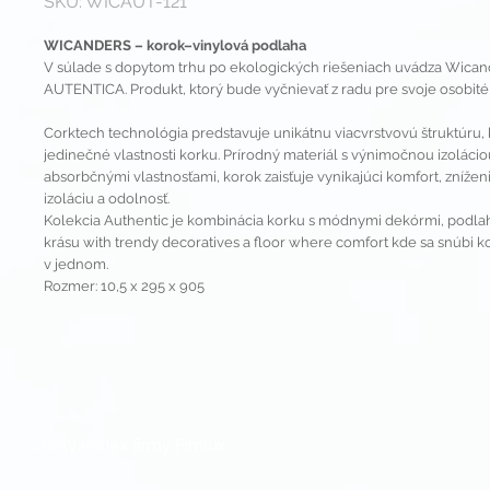
SKU: WICAUT-121
WICANDERS – korok–vinylová podlaha
V súlade s dopytom trhu po ekologických riešeniach uvádza Wicand
AUTENTICA. Produkt, ktorý bude vyčnievať z radu pre svoje osobité
Corktech technológia predstavuje unikátnu viacvrstvovú štruktúru, 
jedinečné vlastnosti korku. Prírodný materiál s výnimočnou izoláci
absorbčnými vlastnosťami, korok zaisťuje vynikajúci komfort, znížen
izoláciu a odolnosť.
Kolekcia Authentic je kombinácia korku s módnymi dekórmi, podla
krásu with trendy decoratives a floor where comfort kde sa snúbi k
v jednom.
Rozmer: 10,5 x 295 x 905
Etický kódex firmy Fimlux