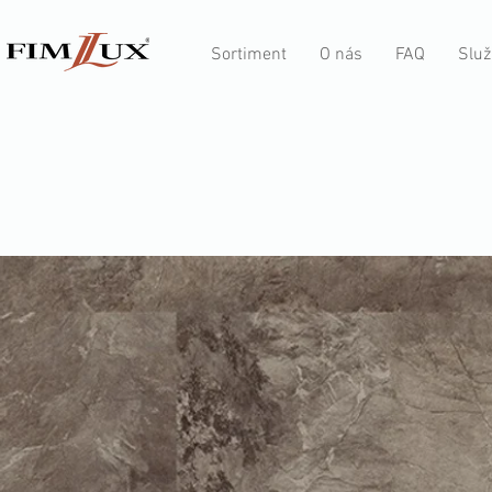
Sortiment
O nás
FAQ
Služ