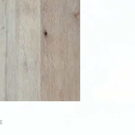
Price
 €