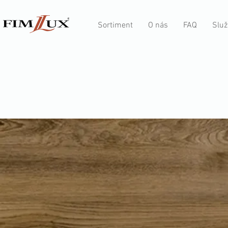
Sortiment
O nás
FAQ
Služ