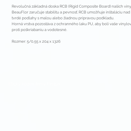
Revolučná základná doska RCB (Rigid Composite Board) našich vin
BeauFlor zaručuje stabilitu a pevnosť. RCB umožňuje inštaláciu nad
tvrdé podlahy s malou alebo žiadnou prípravou podkladu.
Horná vrstva pozostáva z ochranného laku PU, aby boli vaše vinyl
proti poškriabaniu a vodotesné.
Rozmer: 5/0,55 x 204 x 1326
Etický kódex firmy Fimlux