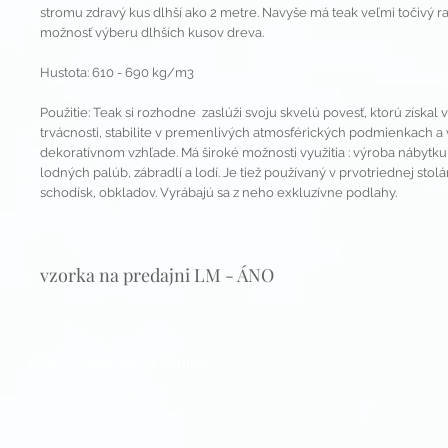
stromu zdravý kus dlhší ako 2 metre. Navyše má teak veľmi točivý ras
možnosť výberu dlhších kusov dreva.
Hustota: 610 - 690 kg/m3
Použitie: Teak si rozhodne zaslúži svoju skvelú povesť, ktorú získal 
trvácnosti, stabilite v premenlivých atmosférických podmienkach a
dekoratívnom vzhľade. Má široké možnosti využitia : výroba nábytku,
lodných palúb, zábradlí a lodí. Je tiež používaný v prvotriednej stol
schodísk, obkladov. Vyrábajú sa z neho exkluzívne podlahy.
vzorka na predajni LM - ÁNO
Etický kódex firmy Fimlux