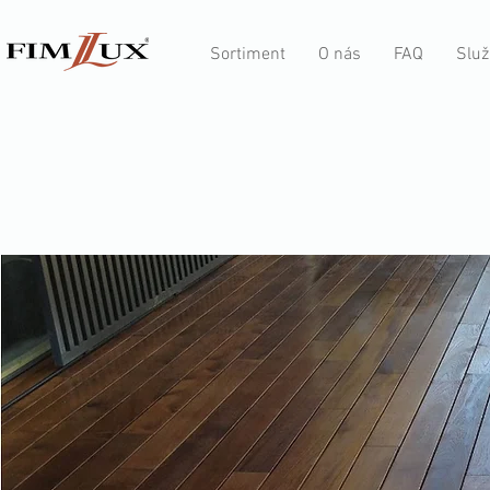
Sortiment
O nás
FAQ
Služ