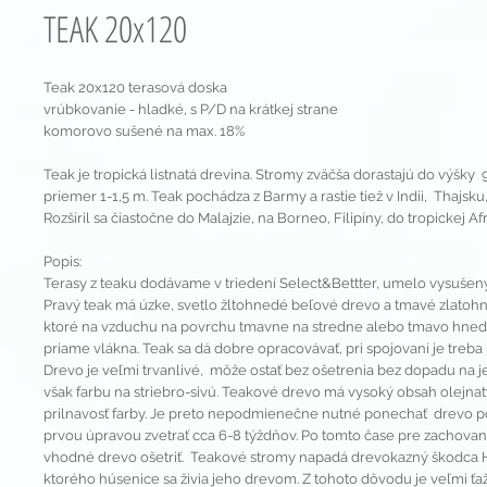
TEAK 20x120
Teak 20x120 terasová doska
vrúbkovanie - hladké, s P/D na krátkej strane
komorovo sušené na max. 18%
Teak je tropická listnatá drevina. Stromy zväčša dorastajú do výšky
priemer 1-1,5 m. Teak pochádza z Barmy a rastie tiež v Indii, Thajsku,
Rozšíril sa čiastočne do Malajzie, na Borneo, Filipíny, do tropickej A
Popis:
Terasy z teaku dodávame v triedení Select&Bettter, umelo vysušený
Pravý teak má úzke, svetlo žltohnedé beľové drevo a tmavé zlatoh
ktoré na vzduchu na povrchu tmavne na stredne alebo tmavo hned
priame vlákna. Teak sa dá dobre opracovávať, pri spojovaní je treba 
Drevo je veľmi trvanlivé, môže ostať bez ošetrenia bez dopadu na j
však farbu na striebro-sivú. Teakové drevo má vysoký obsah olejnatý
prilnavosť farby. Je preto nepodmienečne nutné ponechať drevo 
prvou úpravou zvetrať cca 6-8 týždňov. Po tomto čase pre zachovan
vhodné drevo ošetriť. Teakové stromy napadá drevokazný škodca 
ktorého húsenice sa živia jeho drevom. Z tohoto dôvodu je veľmi ťa