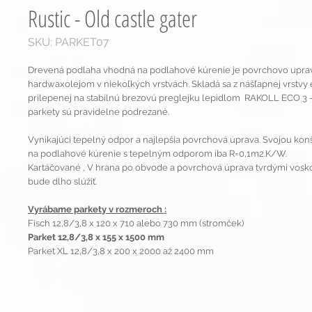
Rustic - Old castle gater
SKU: PARKET07
Drevená podlaha vhodná na podlahové kúrenie je povrchovo upra
hardwaxolejom v niekoľkých vrstvách. Skladá sa z nášľapnej vrstv
prilepenej na stabilnú brezovú preglejku lepidlom RAKOLL ECO 3 
parkety sú pravidelne podrezané.
Vynikajúci tepelný odpor a najlepšia povrchová úprava. Svojou kon
na podlahové kúrenie s tepelným odporom iba R=0,1m2.K/W.
Kartáčované , V hrana po obvode a povrchová úprava tvrdými vosk
bude dlho slúžiť.
Vyrábame parkety v rozmeroch :
Fisch 12,8/3,8 x 120 x 710 alebo 730 mm (stromček)
Parket 12,8/3,8 x 155 x 1500 mm
Parket XL 12,8/3,8 x 200 x 2000 až 2400 mm