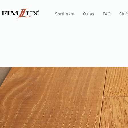
Sortiment
O nás
FAQ
Služ